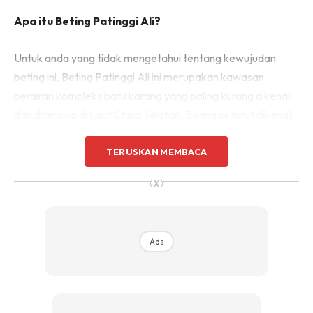
Apa itu Beting Patinggi Ali?
Untuk anda yang tidak mengetahui tentang kewujudan
beting ini, Beting Patinggi Ali ini merupakan kawasan
perairan kompleks batu karang yang paling kurang dikenali
dan diterokai di Laut China Selatan. Beting ini turut dikenali
dengan nama Luconia Shoals, Beting Raja Jarum, Běikāng
ànshā atau Nánkāng ànshā dalam bahasa Cina.
TERUSKAN MEMBACA
∞
Nama beting ini pula diberikan sempena nama seorang
pemimpin masyarakat Melayu di Sarawak pada awal abad
ke-19, Datu Patinggi Ali. Beliau menentang pemerintahan
Ads
kerajaan Brunei yang pada ketika itu diterajui oleh Pengiran
Mahkota dan Raja Muda Hashim iaitu sekitar tahun 1837-
1840. Datu Patinggi Ali dilantik oleh James Brooke sebagai
ketua masyarakat Melayu di Sarawak untuk bersama-