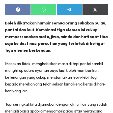
Share
Share
Share
Share
on
on
on
on
Facebook
WhatsApp
Telegram
X
Boleh dikatakan hampir semua orang sukakan pulau,
(Twitter)
pantai dan laut. Kombinasi tiga elemen ini cukup
mempersonakan mata, jiwa, minda dan hati saat tiba
saja ke destinasi percutian yang terletak di ketiga-
tiga elemen berkenaan.
Masakan tidak, menghabiskan masa di tepi pantai sambil
menghirup udara nyaman bayu laut boleh memberikan
ketenangan yang cukup mendamaikan lebih-lebih lagi
kepada mereka yang telah sekian lama kerja keras di hari-
hari yang lain.
Tapi seringkali kita dijamukan dengan aktiviti air yang sudah
menjadi biasa apabila mengambil pakej atau merancang