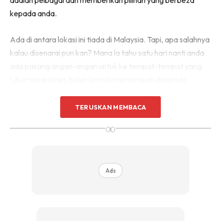
kepada anda.
Ada di antara lokasi ini tiada di Malaysia. Tapi, apa salahnya
kalau disenarai pun kan? Mana la tahu satu hari nanti anda
ada pasang angan-angan untuk ke tempat-tempat yang
Libur senaraikan, boleh la mula menyimpan daripada
sekarang.
TERUSKAN MEMBACA
Menyelam menggunakan H2O Ninja
∞
Mask
Ads