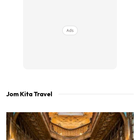
Ads
Anda boleh cuba untuk menyelam menggunakan H2O Ninja
Mask. Aktiviti ini sama seperti selam snorkeling tetapi
menggunakan H2O Ninja Mask, bukan topeng biasa
snorkeling. Alat biasa snorkeling selalunya menghasilkan
kabus yang akan membuatkan anda perlu membersihkan
kabus tersebut setelah beberapa minit menyelam,
ditambah dengan alat penafasan yang agak janggal
Jom Kita Travel
dipakai lebih-lebih lagi kepada yang pertama kali
menyelam.
H2O Ninja Mask berkonsepkan topeng penafasan full-
face, membolehkan anda bernafas seperti biasa
menggunakan hidung berbanding alat konvensional