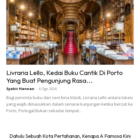
snorkeling yang bernafas menggunakan mulut. Selain itu,
cermin khas yang digunakan membolehkan anda menyah-
kabus sebanyak 90 peratus – menjadikan pengalaman
menyelam anda lebih baik daripada selalu.
Livraria Lello, Kedai Buku Cantik Di Porto
Yang Buat Pengunjung Rasa...
Ads
Syahir Hannan
-
6 Ogo 2026
Bagi pencinta buku dan seni bina klasik, Livraria Lello antara lokasi
yang wajib dimasukkan dalam senarai kunjungan ketika bercuti ke
Porto, Portugal.Bukan sekadar tempat...
Dahulu Sebuah Kota Pertahanan, Kenapa A Famosa Kini