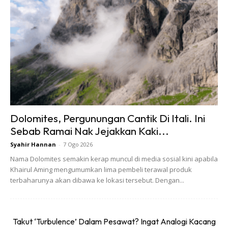
membuat perjalanan dengan tren khas ini,” katanya.
Dalam kenyataan sama, Menteri Pengangkutan, Datuk
Seri Dr Wee Ka Siong dilaporkanberkata perkhidmatan
tren khas itu diwujudkan sebagai mengurangkan kesesakan
jalan raya yang diramal berlaku pada sambutan Aidilfitri
tahun ini.
Dolomites, Pergunungan Cantik Di Itali. Ini
Sebab Ramai Nak Jejakkan Kaki...
Syahir Hannan
-
7 Ogo 2026
Nama Dolomites semakin kerap muncul di media sosial kini apabila
Khairul Aming mengumumkan lima pembeli terawal produk
Ads
terbaharunya akan dibawa ke lokasi tersebut. Dengan...
Takut ‘Turbulence’ Dalam Pesawat? Ingat Analogi Kacang