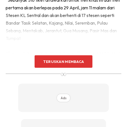
“Sebanyak 516 tiket ditawarkan untuk tren khas ini dan tren
pertama akan berlepas pada 29 April, jam 11 malam dari
Stesen KL Sentral dan akan berhenti di 17 stesen seperti
Bandar Tasik Selatan, Kajang, Nilai, Seremban, Pulau
Sebang, Mentakab, Jerantut, Gua Musang, Pasir Mas dan
Tumpat
“Tren ini dijangka akan tiba di Stesen Tumpat pada 30 April,
jam 3.55 petang, manakala perjalanan balik dari Stesen
TERUSKAN MEMBACA
Tumpat adalah pada 7 Mei, jam 10 malam dan akan tiba di
∞
Stesen KL Sentral pada 8 Mei, jam 3.04 petang,” katanya
dalam kenyataan, hari ini.
Ads