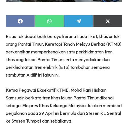
Share
Share
Share
Share
on
on
on
on
Facebook
WhatsApp
Telegram
X
Risau tak dapat balik beraya kerana tiada tiket, khas untuk
(Twitter)
orang Pantai Timur, Keretapi Tanah Melayu Berhad (KTMB)
perkenalkan memperkenalkan satu perkhidmatan tren
khas bagi laluan Pantai Timur serta menyediakan dua
perkhidmatan tren elektrik (ETS) tambahan sempena
sambutan Aidilfitri tahun ini.
Ketua Pegawai Eksekutif KTMB, Mohd Rani Hisham
Samsudin berkata tren khas laluan Pantai Timur dikenali
sebagai Ekspres Khas Keluarga Malaysia itu akan membuat
perjalanan pada 29 April ini bermula dari Stesen KL Sentral
ke Stesen Tumpat dan sebaliknya.