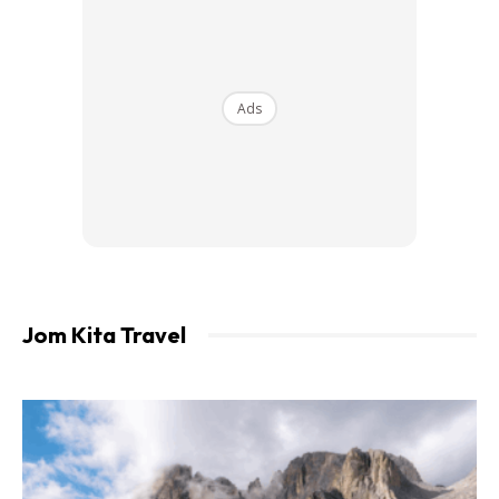
Ads
Ads
Beliau berkata tren ini adalah perkhidmatan istimewa dari
KTMB untuk Keluarga Malaysia yang ingin pulang dengan
keselesaan dan menjimatkan masa.
“Tren khas ini bakal dilengkapi dengan koc katil, koc tempat
Jom Kita Travel
duduk premier dan superior, koc buffet dan koc chillax untuk
aktiviti solat dan moreh beramai-ramai.
“Tiket akan dijual pada 15 April (esok) dengan harga
bermula RM55 sehingga RM83 bagi perjalanan sehala,
cenderahati juga akan diberikan kepada penumpang yang