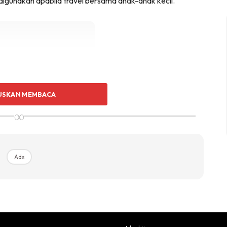
ai digunakan apabila travel bersama anak-anak kecil.
Ads
USKAN MEMBACA
∞
Ads
ad pengenalan dalam 'holder' ini mengikut turutan
k di bawah nama isteri) dan Qaid. Pas masuk penerbangan
ntuk penerbangan dari Kuala Lumpur ke Kota Kinabalu,
elum menaiki penerbangan siap puji lagi "Wahhh Encik
as masuk penerbangan". Besar hati saya dapat mudahkan