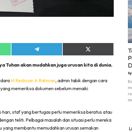
T
Share
Share
on
on
P
App
Telegram
X
D
ya Tuhan akan mudahkan juga urusan kita di dunia.
(Twitter)
Sy
udara
M Redzuan A Rahman
, admin tabik dengan cara
Ba
me
n yang memeriksa dokumen sebelum menaiki
ra
me
hari, staf yang bertugas perlu memeriksa beratus atau
gan teliti. Pelbagai masalah dan situasi perlu mereka
dividu yang membantu memudahkan urusan semakan
L