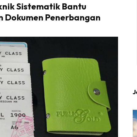
knik Sistematik Bantu
n Dokumen Penerbangan
 up to date tentang tempat healing dan relax deng
Berlibur dan download
sekarang!
KLIK DI SEENI
J