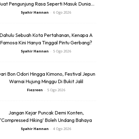
uat Pengunjung Rasa Seperti Masuk Dunia...
Syahir Hannan
-
6 Ogo 2026
Dahulu Sebuah Kota Pertahanan, Kenapa A
Famosa Kini Hanya Tinggal Pintu Gerbang?
Syahir Hannan
-
5 Ogo 2026
ari Bon Odori Hingga Kimono, Festival Jepun
Warnai Hujung Minggu Di Bukit Jalil
Fiezreen
-
5 Ogo 2026
Jangan Kejar Puncak Demi Konten,
‘Compressed Hiking’ Boleh Undang Bahaya
Syahir Hannan
-
4 Ogo 2026