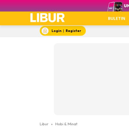
Video
BULETIN
Login
|
Register
Libur
»
Hobi & Minat