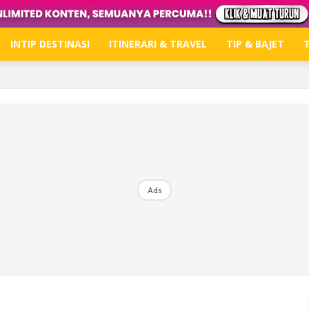
INTIP DESTINASI
ITINERARI & TRAVEL
TIP & BAJET
T
Hub Ideaktiv
Dapatkan tips percutian, perkongsian dan info menari
Ads
Dengan ini saya bersetuju dengan
Terma Penggunaan
dan
P
Langgan Sekarang
Langganan anda telah diterima. Terima kasih!