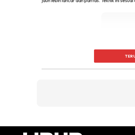
jauh lebih lancar dan pantas. Teknik ini sesu
TER
Untuk penerbangan minggu lepas saya susun k
berikut – saya, isteri, Hannah (daftar masu
juga saya susun dalam turutan yang sama. U
staf yang memeriksa dokumen penumpang seb
dan susun kad pengenalan seperti turutan p