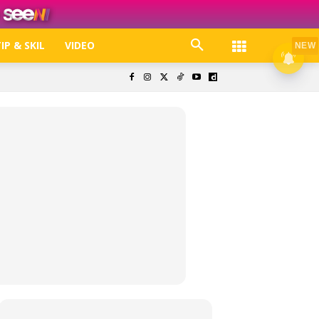
IP & SKIL
VIDEO
NEW
k. Free jer!
olisi Privasi