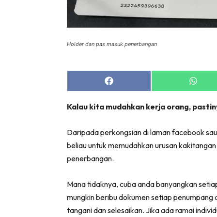
Holder dan pas masuk penerbangan
Share
Share
on
on
Facebook
Whats
Kalau kita mudahkan kerja orang, pastin
Daripada perkongsian di laman facebook sa
beliau untuk memudahkan urusan kakitanga
penerbangan.
Mana tidaknya, cuba anda banyangkan setiap 
mungkin beribu dokumen setiap penumpang den
tangani dan selesaikan. Jika ada ramai in