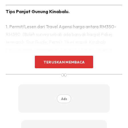
Tips Panjat Gunung Kinabalu.
1. Permit/Lesen dari Travel Agensi harga antara RM350-
RM390. (Boleh survey sebab ada banyak harga) Pakej
termasuk Tour Guide, Permit, Tiket masuk Kinabalu
Park,Insurans, Penginapan, Sajian (2 x Sajian), sajian ini
disediakan oleh pihak hotel di Laban Rata.
TERUSKAN MEMBACA
∞
2. Sepanjang mendaki setiap 1 KM ada pondok untuk
berehat, siap dengan toilet yang bersih dan ada sumber air.
Ads
Ads