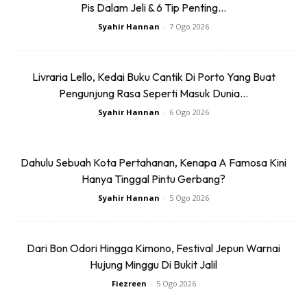
Pis Dalam Jeli & 6 Tip Penting...
Ingat situasinya, udara sangat sejuk, jalan licin, gelap hanya
Syahir Hannan
-
7 Ogo 2026
dengan bantuan headlamp, dan hanya terdapat beberapa
tali sahaja di sepanjang pendakian.
Livraria Lello, Kedai Buku Cantik Di Porto Yang Buat
Pengunjung Rasa Seperti Masuk Dunia...
Syahir Hannan
-
6 Ogo 2026
Dahulu Sebuah Kota Pertahanan, Kenapa A Famosa Kini
Hanya Tinggal Pintu Gerbang?
Syahir Hannan
-
5 Ogo 2026
Dari Bon Odori Hingga Kimono, Festival Jepun Warnai
Taklimat oleh malim gunung
Hujung Minggu Di Bukit Jalil
Fiezreen
-
5 Ogo 2026