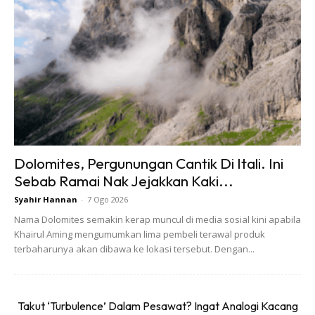
yang disediakan.
6. Jam 2 pagi dah perlu bersiap-siap dan sarapan di Café.
Wajib makan untuk tenaga. Selesai taklimat dan bacaan
doa tepat jam 2.30 kumpulan pertama akan dilepaskan.
Dolomites, Pergunungan Cantik Di Itali. Ini
Sebab Ramai Nak Jejakkan Kaki...
Ads
Syahir Hannan
-
7 Ogo 2026
Nama Dolomites semakin kerap muncul di media sosial kini apabila
Khairul Aming mengumumkan lima pembeli terawal produk
terbaharunya akan dibawa ke lokasi tersebut. Dengan...
Takut ‘Turbulence’ Dalam Pesawat? Ingat Analogi Kacang
7. Mesti mendaki slow-slow dan jangan gopoh itu petuanya.