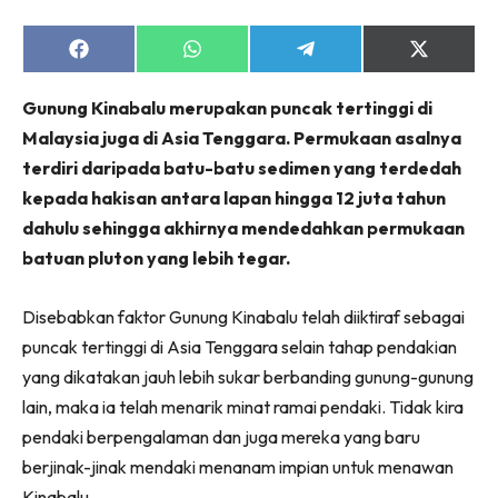
Share
Share
Share
Share
on
on
on
on
Facebook
WhatsApp
Telegram
X
Gunung Kinabalu merupakan puncak tertinggi di
(Twitter)
Malaysia juga di Asia Tenggara. Permukaan asalnya
terdiri daripada batu-batu sedimen yang terdedah
kepada hakisan antara lapan hingga 12 juta tahun
dahulu sehingga akhirnya mendedahkan permukaan
batuan pluton yang lebih tegar.
Disebabkan faktor Gunung Kinabalu telah diiktiraf sebagai
puncak tertinggi di Asia Tenggara selain tahap pendakian
yang dikatakan jauh lebih sukar berbanding gunung-gunung
lain, maka ia telah menarik minat ramai pendaki. Tidak kira
pendaki berpengalaman dan juga mereka yang baru
berjinak-jinak mendaki menanam impian untuk menawan
Kinabalu.