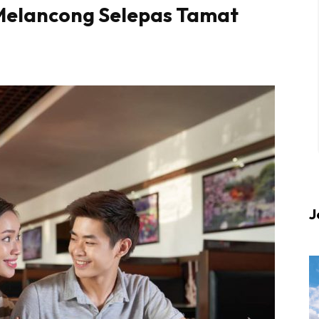
Melancong Selepas Tamat
 up to date tentang tempat healing dan relax deng
Berlibur dan download
sekarang!
KLIK DI SEENI
J