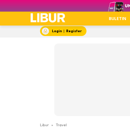
Video
BULETIN
Login
|
Register
Libur
»
Travel