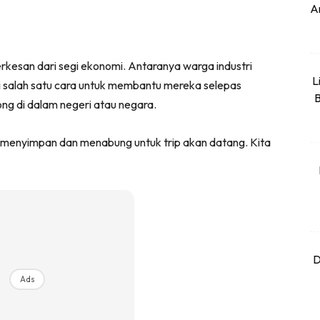
An
erkesan dari segi ekonomi. Antaranya warga industri
L
i salah satu cara untuk membantu mereka selepas
B
ng di dalam negeri atau negara.
a menyimpan dan menabung untuk trip akan datang. Kita
D
Ads