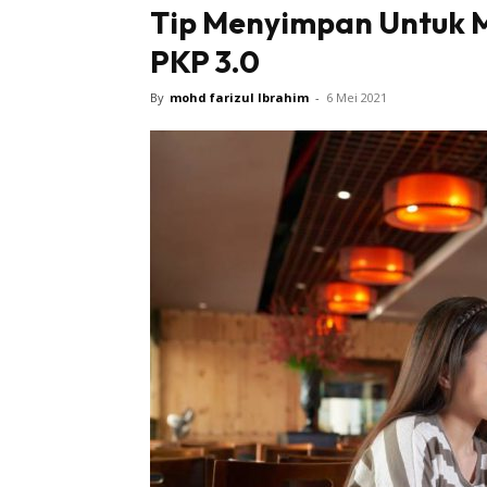
Tip Menyimpan Untuk 
PKP 3.0
Sentiasa
By
mohd farizul Ibrahim
-
6 Mei 2021