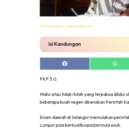
Foto: pressfoto - www.freepik.com
Isi Kandungan
Share
Share
on
on
Facebook
Whats
PKP 3.0.
Mahu atau tidak itulah yang terpaksa dilalui o
beberapa buah negeri dikenakan Perintah Kaw
Enam daerah di Selangor memulakan perintah
Lumpur pula berkuatkuasa bermula esok.