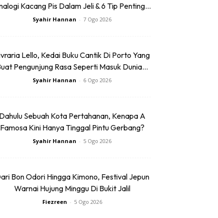
alogi Kacang Pis Dalam Jeli & 6 Tip Penting...
Syahir Hannan
-
7 Ogo 2026
ivraria Lello, Kedai Buku Cantik Di Porto Yang
uat Pengunjung Rasa Seperti Masuk Dunia...
Syahir Hannan
-
6 Ogo 2026
Dahulu Sebuah Kota Pertahanan, Kenapa A
Famosa Kini Hanya Tinggal Pintu Gerbang?
Syahir Hannan
-
5 Ogo 2026
ari Bon Odori Hingga Kimono, Festival Jepun
Warnai Hujung Minggu Di Bukit Jalil
Fiezreen
-
5 Ogo 2026