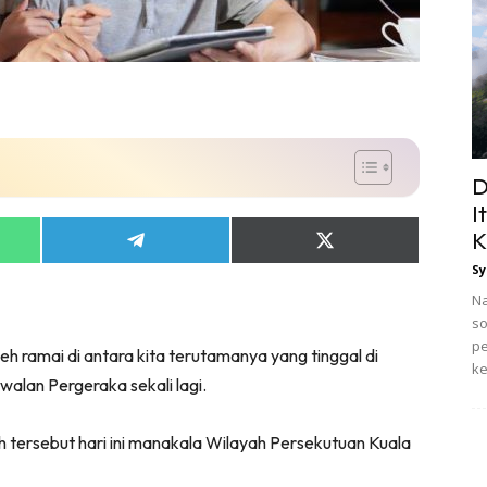
D
I
K
Share
Share
on
on
Sy
App
Telegram
X
(Twitter)
Na
so
pe
leh ramai di antara kita terutamanya yang tinggal di
ke
alan Pergeraka sekali lagi.
 tersebut hari ini manakala Wilayah Persekutuan Kuala