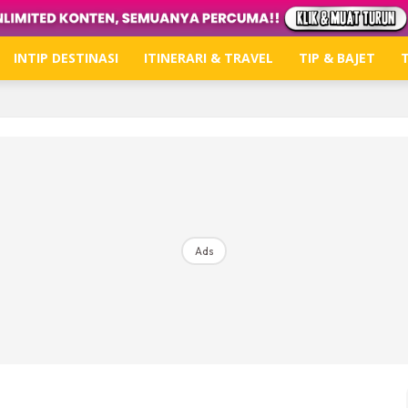
INTIP DESTINASI
ITINERARI & TRAVEL
TIP & BAJET
T
Hub Ideaktiv
Dapatkan tips percutian, perkongsian dan info menari
Ads
Dengan ini saya bersetuju dengan
Terma Penggunaan
dan
P
Langgan Sekarang
Langganan anda telah diterima. Terima kasih!