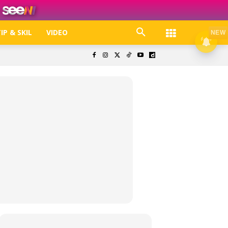
IP & SKIL
VIDEO
NEW
k. Free jer!
olisi Privasi