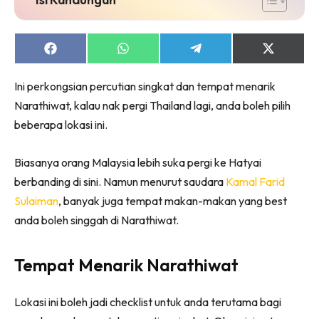
Share
Share
Share
Share
on
on
on
on
Facebook
WhatsApp
Telegram
X
Ini perkongsian percutian singkat dan tempat menarik
(Twitter)
Narathiwat, kalau nak pergi Thailand lagi, anda boleh pilih
beberapa lokasi ini.
Biasanya orang Malaysia lebih suka pergi ke Hatyai
berbanding di sini. Namun menurut saudara
Kamal Farid
Sulaiman
, banyak juga tempat makan-makan yang best
anda boleh singgah di Narathiwat.
Tempat Menarik Narathiwat
Lokasi ini boleh jadi checklist untuk anda terutama bagi