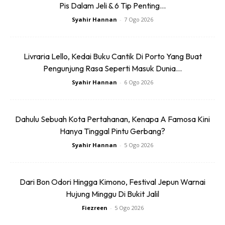
Pis Dalam Jeli & 6 Tip Penting...
Syahir Hannan
-
7 Ogo 2026
Livraria Lello, Kedai Buku Cantik Di Porto Yang Buat
Pengunjung Rasa Seperti Masuk Dunia...
Syahir Hannan
-
6 Ogo 2026
Dahulu Sebuah Kota Pertahanan, Kenapa A Famosa Kini
Caj seorang dewasa lebih kurang 369Baht/RM48
Hanya Tinggal Pintu Gerbang?
Google Maps : Narashi Shabu Halal Buffet, Narathiwat
Syahir Hannan
-
5 Ogo 2026
2) Summer Thon
Dari Bon Odori Hingga Kimono, Festival Jepun Warnai
Hujung Minggu Di Bukit Jalil
Fiezreen
-
5 Ogo 2026