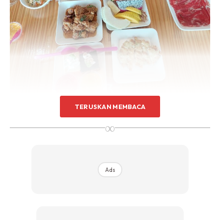
TERUSKAN MEMBACA
∞
Kedai makan bercirikan buffet. Ada pelbagai jenis makanan
seperti steamboat, sushi, seafood, dessert dan macam²
lagi. Makan sampai kenyang.
Ads