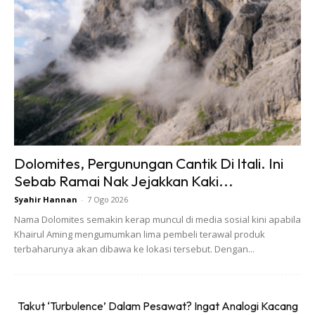
Cuma kalau pergi hari biasa, makanan dia tak sebanyak hari
minggu. Masa diberikan 1 jam setengah.
Dolomites, Pergunungan Cantik Di Itali. Ini
Sebab Ramai Nak Jejakkan Kaki...
Syahir Hannan
-
7 Ogo 2026
Nama Dolomites semakin kerap muncul di media sosial kini apabila
Khairul Aming mengumumkan lima pembeli terawal produk
terbaharunya akan dibawa ke lokasi tersebut. Dengan...
Takut ‘Turbulence’ Dalam Pesawat? Ingat Analogi Kacang