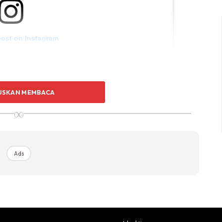
post on Instagram
USKAN MEMBACA
∞
l With The Sungai Terengganu Drawbridge In
Ads
ge At The Sungai Terengganu Estuary Which
Year Is Already Making Heads Turn Its
anding As Famous Tower Bridge In London,
ori . . #drawbridge #architecture #dailyfood
zalikori