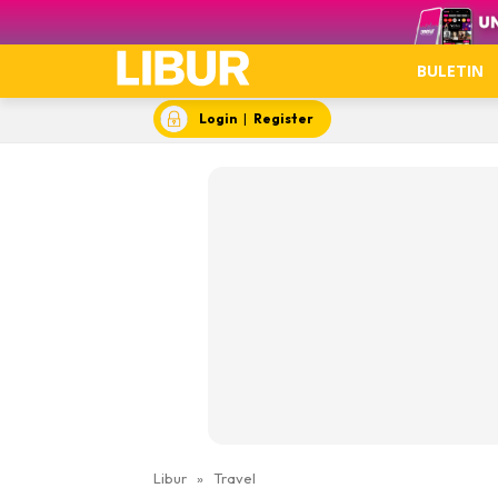
Video
BULETIN
Login
|
Register
Libur
»
Travel