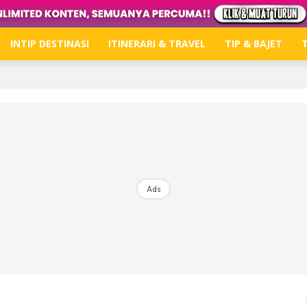
INTIP DESTINASI
ITINERARI & TRAVEL
TIP & BAJET
T
Hub Ideaktiv
Dapatkan tips percutian, perkongsian dan info menari
Ads
Dengan ini saya bersetuju dengan
Terma Penggunaan
dan
P
Langgan Sekarang
Langganan anda telah diterima. Terima kasih!