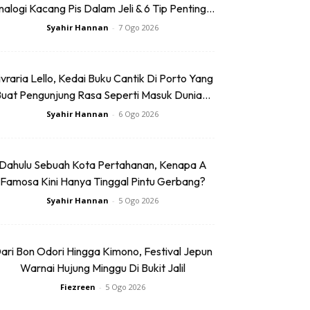
alogi Kacang Pis Dalam Jeli & 6 Tip Penting...
Syahir Hannan
-
7 Ogo 2026
ivraria Lello, Kedai Buku Cantik Di Porto Yang
uat Pengunjung Rasa Seperti Masuk Dunia...
Syahir Hannan
-
6 Ogo 2026
Dahulu Sebuah Kota Pertahanan, Kenapa A
Famosa Kini Hanya Tinggal Pintu Gerbang?
Syahir Hannan
-
5 Ogo 2026
ari Bon Odori Hingga Kimono, Festival Jepun
Warnai Hujung Minggu Di Bukit Jalil
Fiezreen
-
5 Ogo 2026