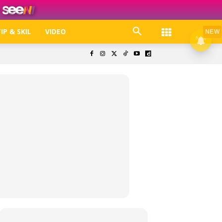
IP & SKIL
VIDEO
NEW
k. Free jer!
olisi Privasi