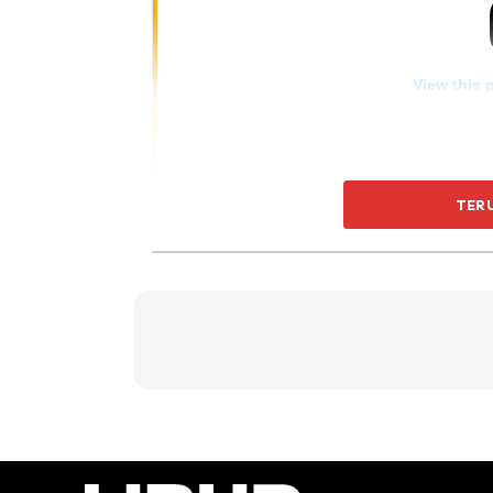
View this 
TER
Diners Enjoying A Meal At A Food Stal
The Background. The Iconic Drawbrid
Is Expected To Be Completed By Next 
Majestic Structures Looking As Outst
United Kingdom. Picture By @ghazali.k
#lifestyle #seaside #terengganu #gha