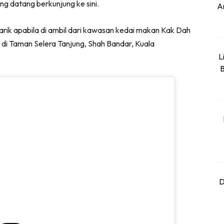
 datang berkunjung ke sini.
An
rik apabila di ambil dari kawasan kedai makan Kak Dah
 di Taman Selera Tanjung, Shah Bandar, Kuala
L
B
D