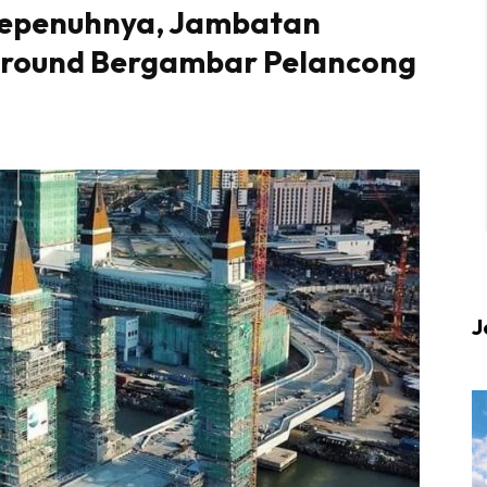
Sepenuhnya, Jambatan
ground Bergambar Pelancong
 up to date tentang tempat healing dan relax deng
Berlibur dan download
sekarang!
KLIK DI SEENI
J