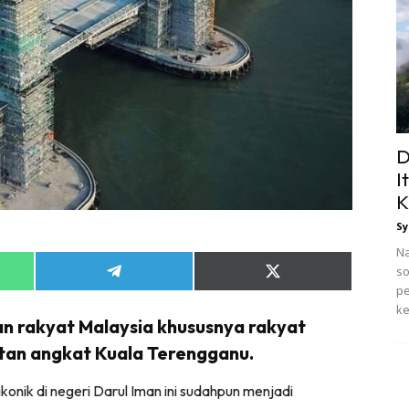
D
I
K
Sy
Na
so
Share
Share
pe
on
on
App
Telegram
X
ke
(Twitter)
n rakyat Malaysia khususnya rakyat
tan angkat Kuala Terengganu.
onik di negeri Darul Iman ini sudahpun menjadi