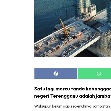
Share
Share
on
on
Facebook
Whats
Satu lagi mercu tanda kebanggaa
negeri Terengganu adalah jamba
Walaupun belum siap sepenuhnya, jambatan ik